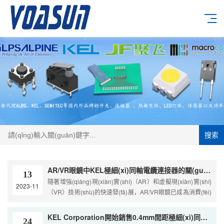
搜索
AR/VR眼鏡中KEL極細(xì)同軸電纜連接器的關(guān)鍵作用和挑
13
隨著增強(qiáng)現(xiàn)實(shí)（AR）和虛擬現(xiàn)實(shí)
2023-11
（VR）技術(shù)的快速發(fā)展，AR/VR眼鏡已成為消費(fèi)
市場(chǎng)備受矚目的產(chǎn)品。....
KEL Corporation開始銷售0.4mm間距極細(xì)同軸電纜連接器
24