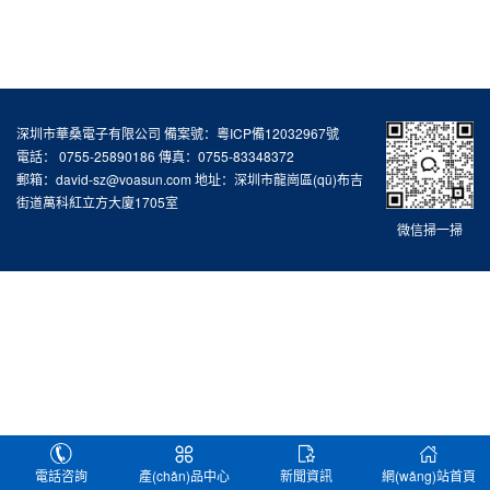
深圳市華桑電子有限公司 備案號：
粵ICP備12032967號
電話： 0755-25890186 傳真：0755-83348372
郵箱：david-sz@voasun.com 地址：深圳市龍崗區(qū)布吉
街道萬科紅立方大廈1705室
微信掃一掃
電話咨詢
產(chǎn)品中心
新聞資訊
網(wǎng)站首頁