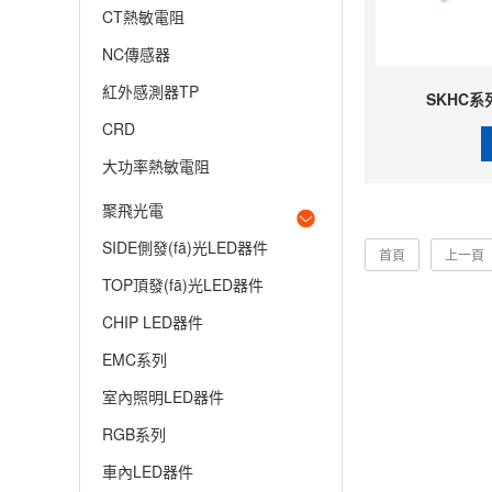
CT熱敏電阻
NC傳感器
紅外感測器TP
SKHC系
CRD
大功率熱敏電阻
聚飛光電
SIDE側發(fā)光LED器件
首頁
上一頁
TOP頂發(fā)光LED器件
CHIP LED器件
EMC系列
室內照明LED器件
RGB系列
車內LED器件