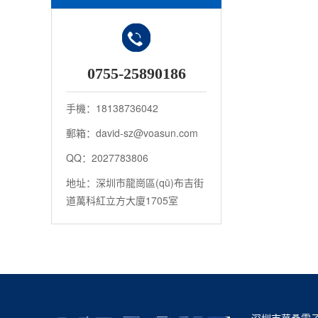
0755-25890186
手機：18138736042
郵箱：david-sz@voasun.com
QQ：2027783806
地址：深圳市龍崗區(qū)布吉街
道萬科紅立方大廈1705室