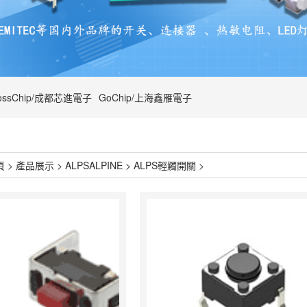
ossChip/成都芯進電子
GoChip/上海鑫雁電子
頁
>
產品展示
>
ALPSALPINE
>
ALPS輕觸開關
>