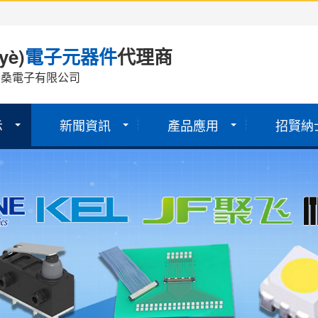
yè)
電子元器件
代理商
華桑電子有限公司
示
新聞資訊
產品應用
招賢納