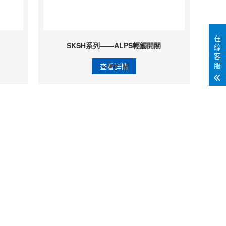
在
SKSH系列——ALPS輕觸開關
線
客
服
查看詳情