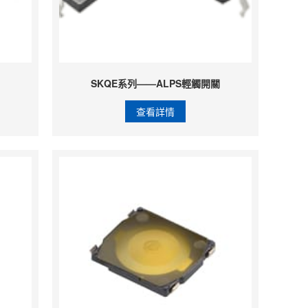
關
SKQE系列——ALPS輕觸開關
查看詳情