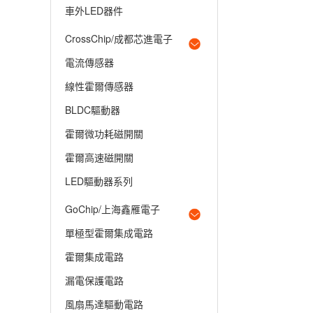
車外LED器件
CrossChip/成都芯進電子
電流傳感器
線性霍爾傳感器
BLDC驅動器
霍爾微功耗磁開關
霍爾高速磁開關
LED驅動器系列
GoChip/上海鑫雁電子
單極型霍爾集成電路
霍爾集成電路
漏電保護電路
風扇馬達驅動電路