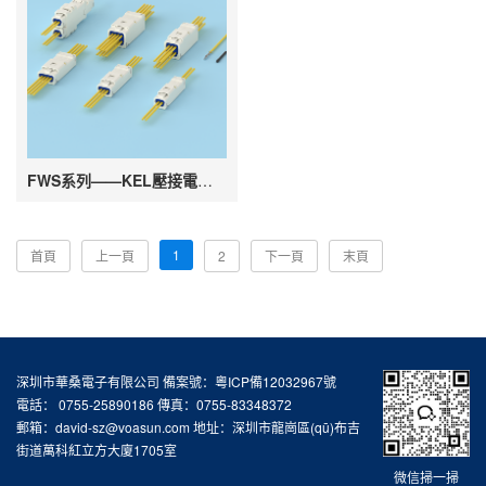
FWS系列——KEL壓接電纜連接器
1
首頁
上一頁
2
下一頁
末頁
深圳市華桑電子有限公司 備案號：
粵ICP備12032967號
電話： 0755-25890186 傳真：0755-83348372
郵箱：david-sz@voasun.com 地址：深圳市龍崗區(qū)布吉
街道萬科紅立方大廈1705室
微信掃一掃