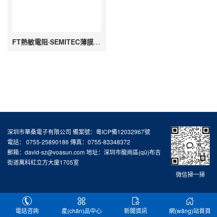
FT熱敏電阻·SEMITEC薄膜熱敏電阻
深圳市華桑電子有限公司 備案號：
粵ICP備12032967號
電話： 0755-25890186 傳真：0755-83348372
郵箱：david-sz@voasun.com 地址：深圳市龍崗區(qū)布吉
街道萬科紅立方大廈1705室
微信掃一掃
電話咨詢
產(chǎn)品中心
新聞資訊
網(wǎng)站首頁